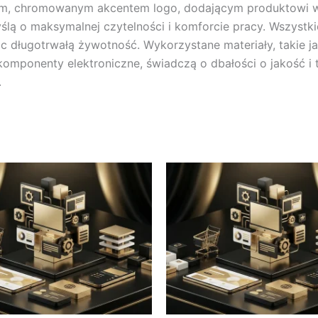
ym, chromowanym akcentem logo, dodającym produktowi wyr
yślą o maksymalnej czytelności i komforcie pracy. Wszystki
jąc długotrwałą żywotność. Wykorzystane materiały, takie 
ponenty elektroniczne, świadczą o dbałości o jakość i 
.