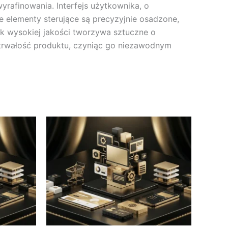
afinowania. Interfejs użytkownika, o
e elementy sterujące są precyzyjnie osadzone,
jak wysokiej jakości tworzywa sztuczne o
trwałość produktu, czyniąc go niezawodnym