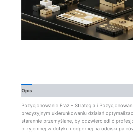
Opis
Opinie (0)
Pozycjonowanie Fraz – Strategia i Pozycjonowani
precyzyjnym ukierunkowaniu działań optymalizacyj
starannie przemyślane, by odzwierciedlić profes
przyjemnej w dotyku i odpornej na odciski palcó