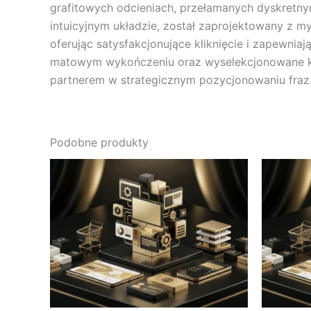
grafitowych odcieniach, przełamanych dyskretn
intuicyjnym układzie, został zaprojektowany z m
oferując satysfakcjonujące kliknięcie i zapewnia
matowym wykończeniu oraz wyselekcjonowane kom
partnerem w strategicznym pozycjonowaniu fraz
Podobne produkty