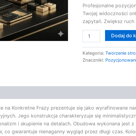
Profesjonalne pozycjon
Twojej widoczności on
zapytań. Zwiększ ruch
Dodaj do 
Kategoria:
Tworzenie stro
Znaczniki:
Pozycjonowan
e na Konkretne Frazy prezentuje się jako wyrafinowane na
nych. Jego konstrukcja charakteryzuje się minimalistyczną
jonalizm i skupienie na detalach. Obudowa wykonana jest z
w, co gwarantuje nienaganny wygląd przez długi czas. Kol