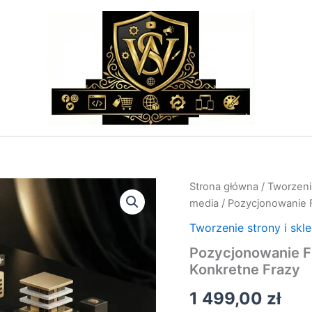
ilość
Strona główna
/
Tworzenie
Pozycjonowanie
media
/ Pozycjonowanie F
Fraz
–
Tworzenie strony i skl
Strategia
Pozycjonowanie Fr
i
Konkretne Frazy
Pozycjonowanie
na
1 499,00
zł
Konkretne
Frazy