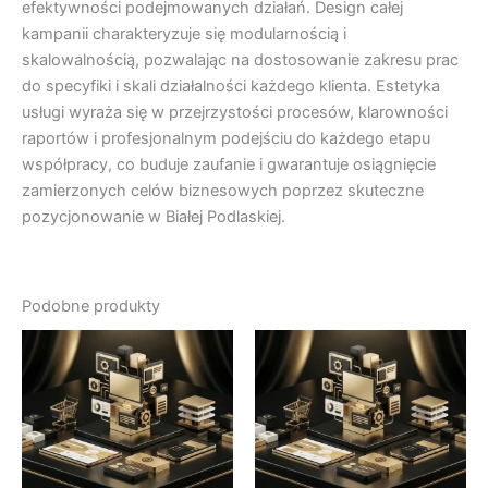
efektywności podejmowanych działań. Design całej
kampanii charakteryzuje się modularnością i
skalowalnością, pozwalając na dostosowanie zakresu prac
do specyfiki i skali działalności każdego klienta. Estetyka
usługi wyraża się w przejrzystości procesów, klarowności
raportów i profesjonalnym podejściu do każdego etapu
współpracy, co buduje zaufanie i gwarantuje osiągnięcie
zamierzonych celów biznesowych poprzez skuteczne
pozycjonowanie w Białej Podlaskiej.
Podobne produkty