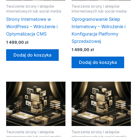
Tworzenie strony i sklepów
Tworzenie strony i sklepów
internetowych lub social media
internetowych lub social media
Strony Internetowe w
Oprogramowanie Sklep
WordPress – Wdrożenie i
Internetowy – Wdrożenie i
Optymalizacja CMS
Konfiguracja Platformy
Sprzedażowej
1 499,00
zł
1 499,00
zł
Dodaj do koszyka
Dodaj do koszyka
Tworzenie strony i sklepów
Tworzenie strony i sklepów
internetowych lub social media
internetowych lub social media