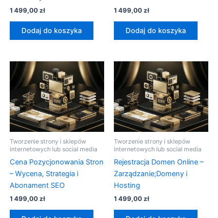
1 499,00
zł
1 499,00
zł
Dodaj do koszyka
Dodaj do koszyka
Tworzenie strony i sklepów
Tworzenie strony i sklepów
internetowych lub social media
internetowych lub social media
Cena Pozycjonowania Stron
Rejestracja Domen Online –
– Wycena, Strategia i
Zarządzanie;Domeny i
Abonament SEO
Hosting
1 499,00
zł
1 499,00
zł