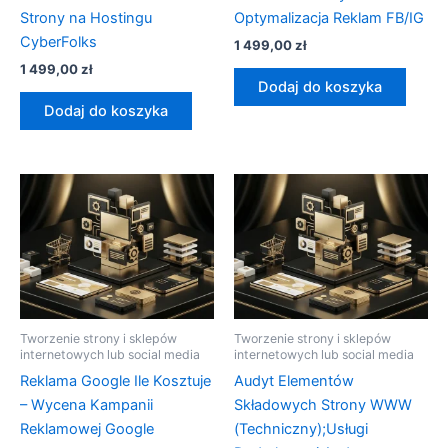
Strony na Hostingu
Optymalizacja Reklam FB/IG
CyberFolks
1 499,00
zł
1 499,00
zł
Dodaj do koszyka
Dodaj do koszyka
Tworzenie strony i sklepów
Tworzenie strony i sklepów
internetowych lub social media
internetowych lub social media
Reklama Google Ile Kosztuje
Audyt Elementów
– Wycena Kampanii
Składowych Strony WWW
Reklamowej Google
(Techniczny);Usługi