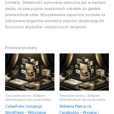
kontaktu. Staranność wykonania widoczna jest w każdym
detalu, od precyzyjnie osadzonych nakrętek po gładkie
powierzchnie szkła. Wyszukiwarka zapachów pozwala na
odkrywanie bogactwa aromatów poprzez eksplorację ich
fizycznych atrybutów i estetycznych skojarzeń.
Podobne produkty
Tworzenie strony i sklepów
Tworzenie strony i sklepów
internetowych lub social media
internetowych lub social media
CyberFolks Instalacja
Reklama Płatna na
WordPress – Wdrożenie
Facebooku – Wycena i