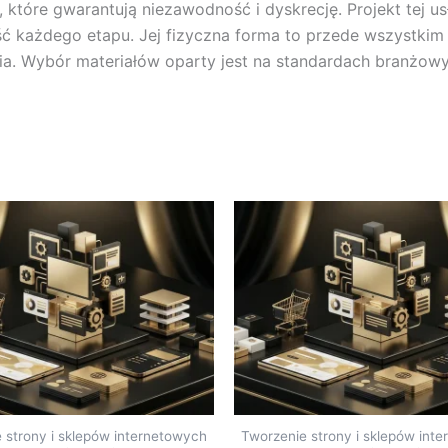
które gwarantują niezawodność i dyskrecję. Projekt tej usłu
ość każdego etapu. Jej fizyczna forma to przede wszystkim
nia. Wybór materiałów oparty jest na standardach branżowy
 strony i sklepów internetowych
Tworzenie strony i sklepów int