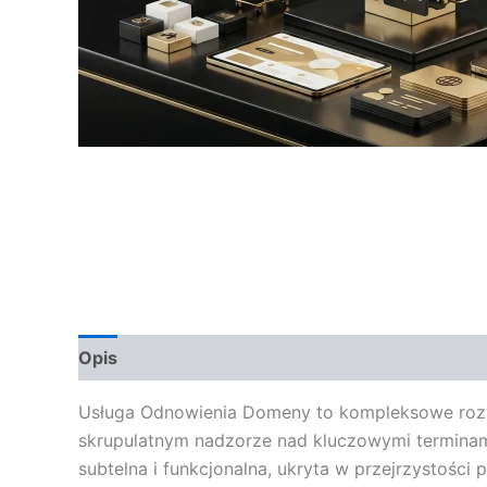
Opis
Opinie (0)
Usługa Odnowienia Domeny to kompleksowe rozwią
skrupulatnym nadzorze nad kluczowymi terminami
subtelna i funkcjonalna, ukryta w przejrzystoś