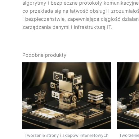
algorytmy i bezpieczne protokoły komunikacyjne, 
co przekłada się na łatwość obsługi i zrozumiał
i bezpieczeństwie, zapewniająca ciągłość działa
zarządzania danymi i infrastrukturą IT.
Podobne produkty
Tworzenie strony i sklepów internetowych
Tworzenie