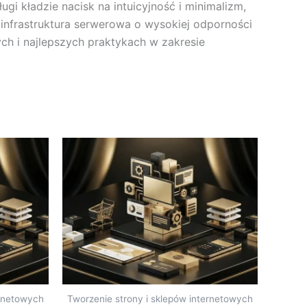
gi kładzie nacisk na intuicyjność i minimalizm,
 infrastruktura serwerowa o wysokiej odporności
ch i najlepszych praktykach w zakresie
ernetowych
Tworzenie strony i sklepów internetowych