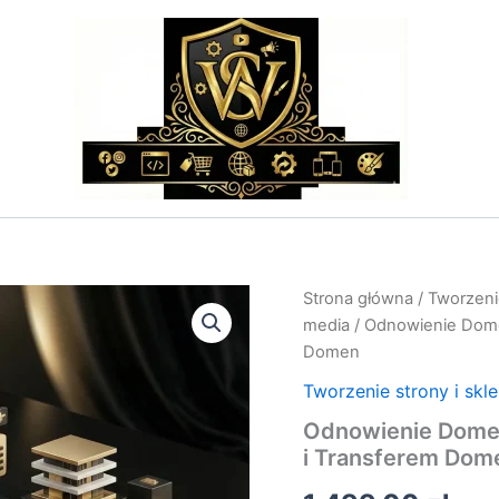
ilość
Strona główna
/
Tworzenie
Odnowienie
media
/ Odnowienie Dome
Domeny
Domen
–
Usługa
Tworzenie strony i skl
Zarządzania
Odnowienie Domen
Odnowieniem
i
i Transferem Dom
Transferem
Domen