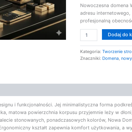
Nowoczesna domena WW
adresu internetowego, 
profesjonalną obecność
Dodaj do 
Kategoria:
Tworzenie stro
Znaczniki:
Domena
,
nowy
u i funkcjonalności. Jej minimalistyczna forma podkreśla
dka, matowa powierzchnia korpusu przyjemnie leży w dłoni
 palecie stonowanych, ponadczasowych kolorów, Nowa Do
 Ergonomiczny kształt zapewnia komfort użytkowania, a w