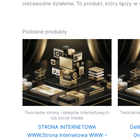
niezawodne działanie. To produkt, który łączy w 
Podobne produkty
Tworzenie strony i sklepów internetowych
Tworzenie
lub social media
STRONA INTERNETOWA
Deli
WWW;Strona Internetowa WWW –
Or