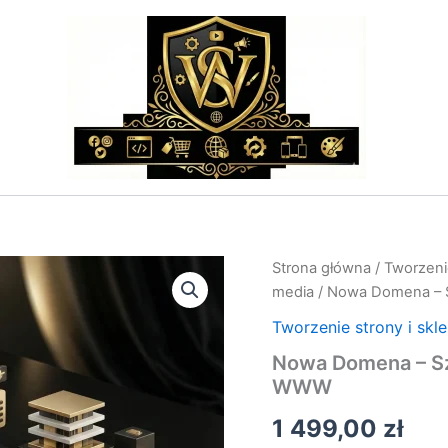
ilość
Strona główna
/
Tworzenie
Nowa
media
/ Nowa Domena – 
Domena
–
Tworzenie strony i skl
Szybka
Nowa Domena – Sz
Rejestracja
WWW
Nowego
Adresu
1 499,00
zł
WWW