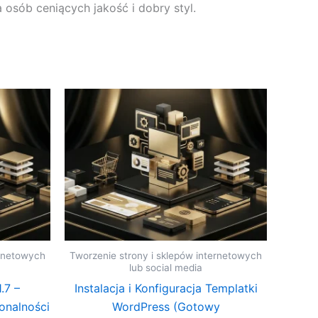
 osób ceniących jakość i dobry styl.
ernetowych
Tworzenie strony i sklepów internetowych
lub social media
.7 –
Instalacja i Konfiguracja Templatki
onalności
WordPress (Gotowy