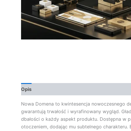
Opis
Opinie (0)
Nowa Domena to kwintesencja nowoczesnego design
gwarantują trwałość i wyrafinowany wygląd. Gła
dbałości o każdy aspekt produktu. Dostępna w
otoczeniem, dodając mu subtelnego charakteru.