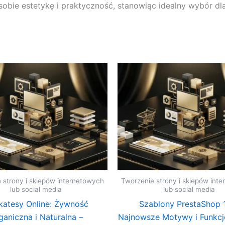
sobie estetykę i praktyczność, stanowiąc idealny wybór dla
 strony i sklepów internetowych
Tworzenie strony i sklepów int
lub social media
lub social media
katesy Online: Żywność
Szablony PrestaShop 1
ganiczna i Naturalna –
Najnowsze Motywy i Funkcj