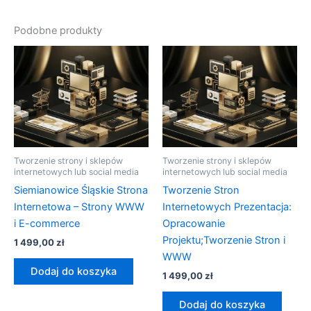
Podobne produkty
Tworzenie strony i sklepów
Tworzenie strony i sklepów
internetowych lub social media
internetowych lub social media
Siemianowice Śląskie Strona
Tworzenie Stron
Internetowa – Strony WWW
Internetowych Prezentacja:
i E-commerce
Opracowanie
Projektu;Tworzenie Stron i
1 499,00
zł
WWW
Dodaj do koszyka
1 499,00
zł
Dodaj do koszyka