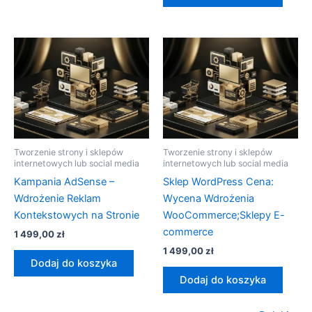
Tworzenie strony i sklepów
Tworzenie strony i sklepów
internetowych lub social media
internetowych lub social media
Kampania AdSense –
Sklep WordPress Cena:
Wdrożenie Reklam
Wycena Wdrożenia
Kontekstowych na Stronie
WooCommerce;Sklepy E-
commerce
1 499,00
zł
1 499,00
zł
Dodaj do koszyka
Dodaj do koszyka