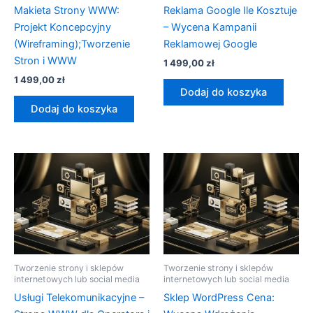
Makieta Strony WWW:
Reklama Google Ile Kosztuje
Projekt Koncepcyjny
– Wycena Kampanii
(Wireframing);Tworzenie
Reklamowej Google
Stron i WWW
1 499,00
zł
1 499,00
zł
Dodaj do koszyka
Dodaj do koszyka
Tworzenie strony i sklepów
Tworzenie strony i sklepów
internetowych lub social media
internetowych lub social media
Usługi Telekomunikacyjne –
Sklep WordPress Cena: