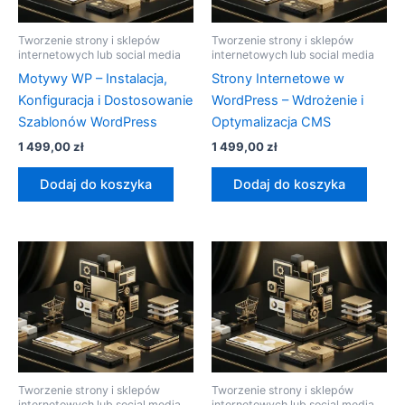
Tworzenie strony i sklepów
Tworzenie strony i sklepów
internetowych lub social media
internetowych lub social media
Motywy WP – Instalacja,
Strony Internetowe w
Konfiguracja i Dostosowanie
WordPress – Wdrożenie i
Szablonów WordPress
Optymalizacja CMS
1 499,00
zł
1 499,00
zł
Dodaj do koszyka
Dodaj do koszyka
Tworzenie strony i sklepów
Tworzenie strony i sklepów
internetowych lub social media
internetowych lub social media