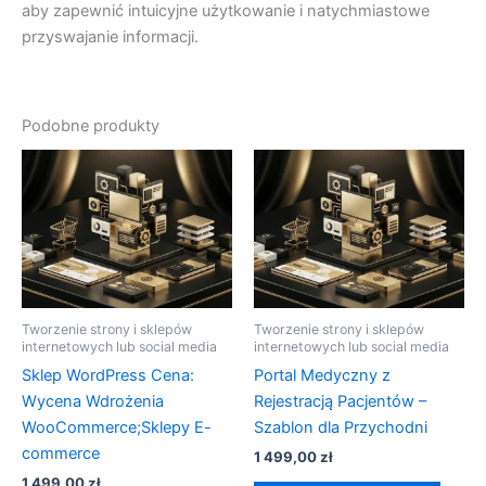
aby zapewnić intuicyjne użytkowanie i natychmiastowe
przyswajanie informacji.
Podobne produkty
Tworzenie strony i sklepów
Tworzenie strony i sklepów
internetowych lub social media
internetowych lub social media
Sklep WordPress Cena:
Portal Medyczny z
Wycena Wdrożenia
Rejestracją Pacjentów –
WooCommerce;Sklepy E-
Szablon dla Przychodni
commerce
1 499,00
zł
1 499,00
zł