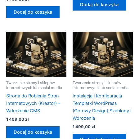
Dodaj do koszyka
Dodaj do koszyka
Tworzenie strony i sklepów
Tworzenie strony i sklepów
internetowych lub social media
internetowych lub social media
Strona do Robienia Stron
Instalacja i Konfiguracja
Internetowych (Kreator) –
Templatki WordPress
Wdrożenie CMS
(Gotowy Design);Szablony i
Wdrożenia
1 499,00
zł
1 499,00
zł
Dodaj do koszyka