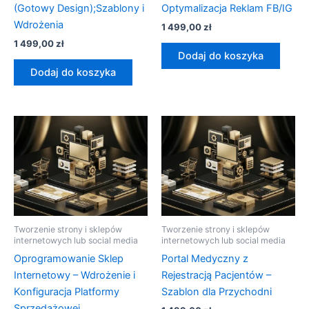
(Gotowy Design);Szablony i
Optymalizacja Reklam FB/IG
Wdrożenia
1 499,00
zł
1 499,00
zł
Dodaj do koszyka
Dodaj do koszyka
Tworzenie strony i sklepów
Tworzenie strony i sklepów
internetowych lub social media
internetowych lub social media
Oprogramowanie Sklep
Portal Medyczny z
Internetowy – Wdrożenie i
Rejestracją Pacjentów –
Konfiguracja Platformy
Szablon dla Przychodni
Sprzedażowej