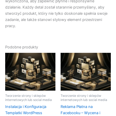
wykończona, aby zapewnić płynne i responsywne
działanie. Każdy detal został starannie przemyślany, aby
stworzyć produkt, który nie tylko doskonale spełnia swoje
zadanie, ale także stanowi stylowy element przestrzeni
pracy.
Podobne produkty
Tworzenie strony i sklepów
Tworzenie strony i sklepów
internetowych lub social media
internetowych lub social media
Instalacja i Konfiguracja
Reklama Płatna na
Templatki WordPress
Facebooku – Wycena i