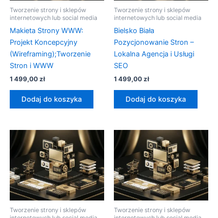
Tworzenie strony i sklepów
Tworzenie strony i sklepów
internetowych lub social media
internetowych lub social media
Makieta Strony WWW:
Bielsko Biała
Projekt Koncepcyjny
Pozycjonowanie Stron –
(Wireframing);Tworzenie
Lokalna Agencja i Usługi
Stron i WWW
SEO
1 499,00
zł
1 499,00
zł
Dodaj do koszyka
Dodaj do koszyka
Tworzenie strony i sklepów
Tworzenie strony i sklepów
internetowych lub social media
internetowych lub social media