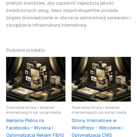
praktyki branżowe, aby zapewnić najwyższą jakość
świadczonych usług. Nasz zespół ekspertów posiada
bogate doświadczenie w obszarze administracji serwerami i
zarządzania infrastrukturą internetową.
Podobne produkty
Tworzenie strony i sklepów
Tworzenie strony i sklepów
internetowych lub social media
internetowych lub social media
Reklama Płatna na
Strony Internetowe w
Facebooku – Wycena i
WordPress – Wdrożenie i
Optymalizacja Reklam FB/IG
Optymalizacja CMS