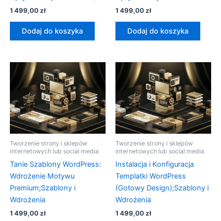
1 499,00
zł
1 499,00
zł
Dodaj do koszyka
Dodaj do koszyka
Tworzenie strony i sklepów
Tworzenie strony i sklepów
internetowych lub social media
internetowych lub social media
Tanie Szablony WordPress:
Instalacja i Konfiguracja
Wdrożenie Motywu
Templatki WordPress
Premium;Szablony i
(Gotowy Design);Szablony i
Wdrożenia
Wdrożenia
1 499,00
zł
1 499,00
zł