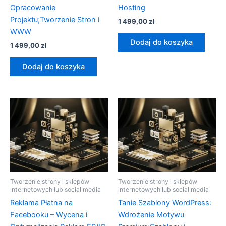
Opracowanie
Hosting
Projektu;Tworzenie Stron i
1 499,00
zł
WWW
Dodaj do koszyka
1 499,00
zł
Dodaj do koszyka
Tworzenie strony i sklepów
Tworzenie strony i sklepów
internetowych lub social media
internetowych lub social media
Reklama Płatna na
Tanie Szablony WordPress:
Facebooku – Wycena i
Wdrożenie Motywu