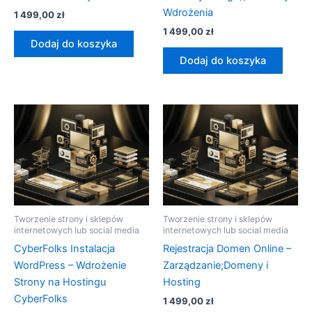
Wdrożenia
1 499,00
zł
1 499,00
zł
Dodaj do koszyka
Dodaj do koszyka
Tworzenie strony i sklepów
Tworzenie strony i sklepów
internetowych lub social media
internetowych lub social media
CyberFolks Instalacja
Rejestracja Domen Online –
WordPress – Wdrożenie
Zarządzanie;Domeny i
Strony na Hostingu
Hosting
CyberFolks
1 499,00
zł