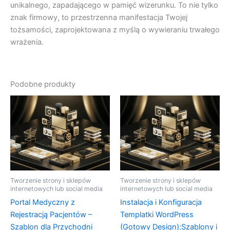
unikalnego, zapadającego w pamięć wizerunku. To nie tylko
znak firmowy, to przestrzenna manifestacja Twojej
tożsamości, zaprojektowana z myślą o wywieraniu trwałego
wrażenia.
Podobne produkty
Tworzenie strony i sklepów
Tworzenie strony i sklepów
internetowych lub social media
internetowych lub social media
Portal Medyczny z
Instalacja i Konfiguracja
Rejestracją Pacjentów –
Templatki WordPress
Szablon dla Przychodni
(Gotowy Design);Szablony i