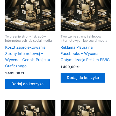
Tworzenie strony i sklepów
Tworzenie strony i sklepów
internetowych lub social media
internetowych lub social media
Koszt Zaprojektowania
Reklama Płatna na
Strony Internetowej –
Facebooku – Wycena i
Wycena i Cennik Projektu
Optymalizacja Reklam FB/IG
Graficznego
1 499,00
zł
1 499,00
zł
Dodaj do koszyka
Dodaj do koszyka