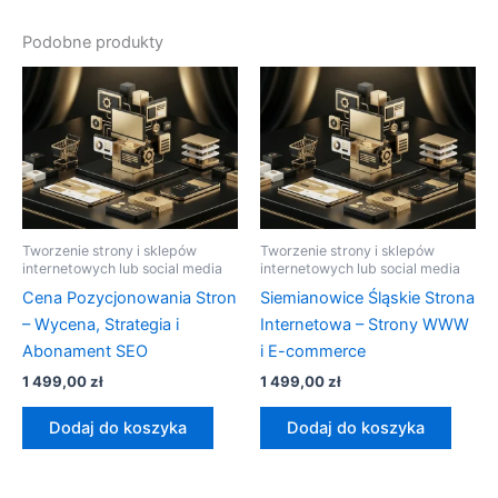
Podobne produkty
Tworzenie strony i sklepów
Tworzenie strony i sklepów
internetowych lub social media
internetowych lub social media
Cena Pozycjonowania Stron
Siemianowice Śląskie Strona
– Wycena, Strategia i
Internetowa – Strony WWW
Abonament SEO
i E-commerce
1 499,00
zł
1 499,00
zł
Dodaj do koszyka
Dodaj do koszyka