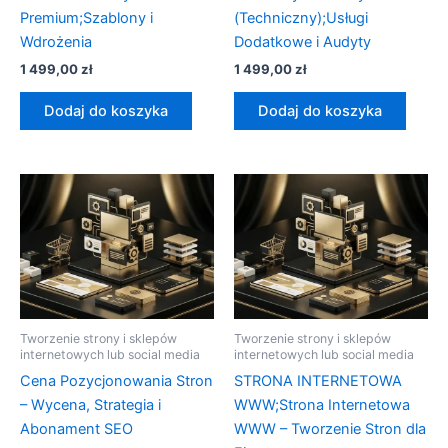
Premium;Szablony i
(Techniczny);Usługi
Wdrożenia
Dodatkowe i Audyty
1 499,00
zł
1 499,00
zł
Dodaj do koszyka
Dodaj do koszyka
Tworzenie strony i sklepów
Tworzenie strony i sklepów
internetowych lub social media
internetowych lub social media
Cena Pozycjonowania Stron
STRONA INTERNETOWA
– Wycena, Strategia i
WWW;Strona Internetowa
Abonament SEO
WWW – Tworzenie Stron dla