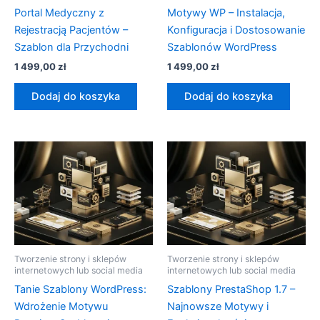
Portal Medyczny z
Motywy WP – Instalacja,
Rejestracją Pacjentów –
Konfiguracja i Dostosowanie
Szablon dla Przychodni
Szablonów WordPress
1 499,00
zł
1 499,00
zł
Dodaj do koszyka
Dodaj do koszyka
Tworzenie strony i sklepów
Tworzenie strony i sklepów
internetowych lub social media
internetowych lub social media
Tanie Szablony WordPress:
Szablony PrestaShop 1.7 –
Wdrożenie Motywu
Najnowsze Motywy i