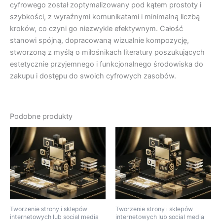
cyfrowego został zoptymalizowany pod kątem prostoty i
szybkości, z wyraźnymi komunikatami i minimalną liczbą
kroków, co czyni go niezwykle efektywnym. Całość
stanowi spójną, dopracowaną wizualnie kompozycję,
stworzoną z myślą o miłośnikach literatury poszukujących
estetycznie przyjemnego i funkcjonalnego środowiska do
zakupu i dostępu do swoich cyfrowych zasobów.
Podobne produkty
Tworzenie strony i sklepów
Tworzenie strony i sklepów
internetowych lub social media
internetowych lub social media