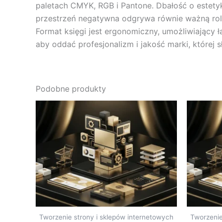
paletach CMYK, RGB i Pantone. Dbałość o estetyk
przestrzeń negatywna odgrywa równie ważną rolę
Format księgi jest ergonomiczny, umożliwiający 
aby oddać profesjonalizm i jakość marki, której s
Podobne produkty
Tworzenie strony i sklepów internetowych
Tworzenie