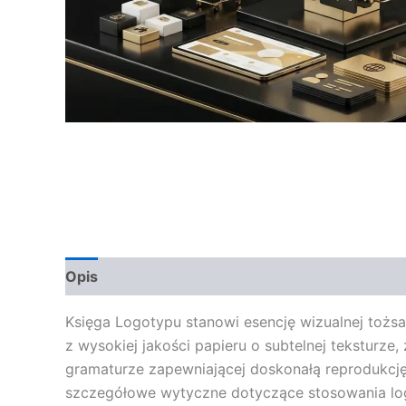
Opis
Opinie (0)
Księga Logotypu stanowi esencję wizualnej tożsa
z wysokiej jakości papieru o subtelnej tekstur
gramaturze zapewniającej doskonałą reprodukcję 
szczegółowe wytyczne dotyczące stosowania log