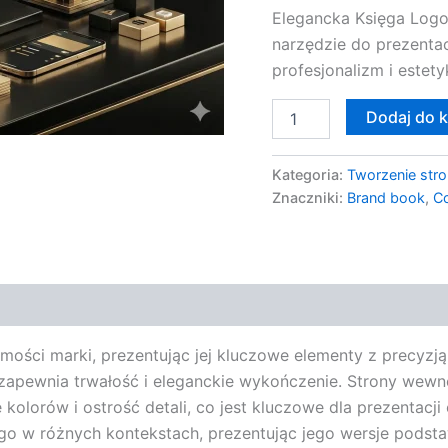
Elegancka Księga Log
narzędzie do prezentacj
profesjonalizm i estety
Dodaj do 
Kategoria:
Tworzenie stro
Znaczniki:
Brand book
,
Co
mości marki, prezentując jej kluczowe elementy z precyzj
ze, zapewnia trwałość i eleganckie wykończenie. Strony w
kolorów i ostrość detali, co jest kluczowe dla prezentacji
o w różnych kontekstach, prezentując jego wersje podsta