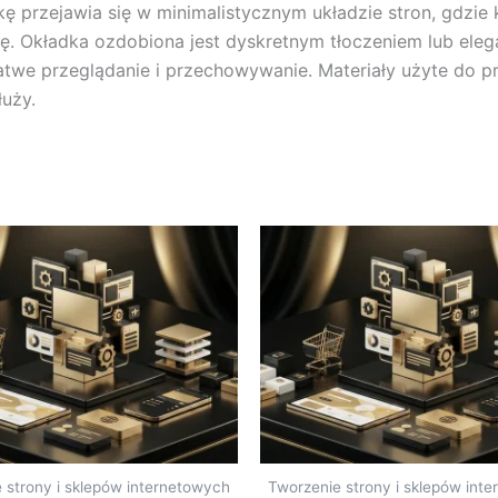
ę przejawia się w minimalistycznym układzie stron, gdzie
. Okładka ozdobiona jest dyskretnym tłoczeniem lub elega
łatwe przeglądanie i przechowywanie. Materiały użyte do pr
łuży.
 strony i sklepów internetowych
Tworzenie strony i sklepów int