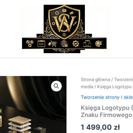
ilość
Strona główna
/
Tworzenie
Księga
media
/ Księga Logotypu
Logotypu
(Brand
Tworzenie strony i skl
Book)
Księga Logotypu 
–
Znaku Firmowego
Kompletna
Księga
1 499,00
zł
Znaku
Firmowego