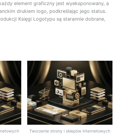
 każdy element graficzny jest wyeksponowany, a
nckim drukiem logo, podkreślając jego status.
odukcji Księgi Logotypu są starannie dobrane,
ernetowych
Tworzenie strony i sklepów internetowych