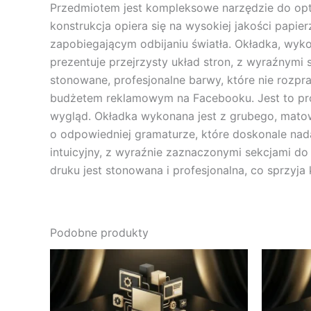
Przedmiotem jest kompleksowe narzędzie do opt
konstrukcja opiera się na wysokiej jakości pap
zapobiegającym odbijaniu światła. Okładka, wyko
prezentuje przejrzysty układ stron, z wyraźnymi
stonowane, profesjonalne barwy, które nie rozpra
budżetem reklamowym na Facebooku. Jest to prod
wygląd. Okładka wykonana jest z grubego, matow
o odpowiedniej gramaturze, które doskonale nadaj
intuicyjny, z wyraźnie zaznaczonymi sekcjami d
druku jest stonowana i profesjonalna, co sprzyja
Podobne produkty