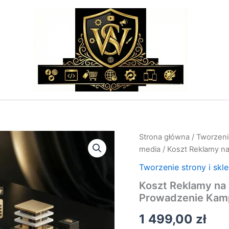
ilość
Strona główna
/
Tworzenie
Koszt
media
/ Koszt Reklamy n
Reklamy
na
Tworzenie strony i skl
Facebooku
Koszt Reklamy na
–
Prowadzenie Kamp
Budżetowanie
i
1 499,00
zł
Prowadzenie
Kampanii