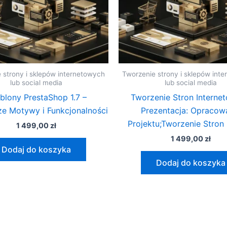
 strony i sklepów internetowych
Tworzenie strony i sklepów int
lub social media
lub social media
blony PrestaShop 1.7 –
Tworzenie Stron Interne
e Motywy i Funkcjonalności
Prezentacja: Opracow
Projektu;Tworzenie Stro
1 499,00
zł
1 499,00
zł
Dodaj do koszyka
Dodaj do koszyka