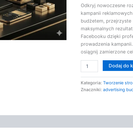
Odkryj nowoczesne ro
kampanii reklamowych
budżetem, przejrzyste 
maksymalnych rezultat
Facebooku dzięki prof
prowadzenia kampanii.
osiągnij zamierzone ce
Dodaj do 
Kategoria:
Tworzenie stro
Znaczniki:
advertising bu