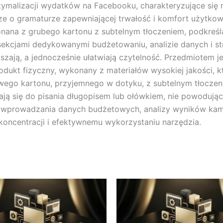
ymalizacji wydatków na Facebooku, charakteryzujące się 
ierze o gramaturze zapewniającej trwałość i komfort użyt
nana z grubego kartonu z subtelnym tłoczeniem, podkreśla
 sekcjami dedykowanymi budżetowaniu, analizie danych i s
szają, a jednocześnie ułatwiają czytelność. Przedmiotem j
ukt fizyczny, wykonany z materiałów wysokiej jakości, kt
ego kartonu, przyjemnego w dotyku, z subtelnym tłoczeni
ą się do pisania długopisem lub ołówkiem, nie powodując pr
o wprowadzania danych budżetowych, analizy wyników kampa
 koncentracji i efektywnemu wykorzystaniu narzędzia.