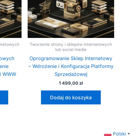
ernetowych
Tworzenie strony i sklepów internetowych
lub social media
towych
Oprogramowanie Sklep Internetowy
anie
– Wdrożenie i Konfiguracja Platformy
n i WWW
Sprzedażowej
1 499,00
zł
Dodaj do koszyka
Polski
▼