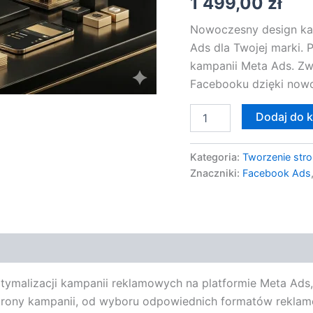
1 499,00
zł
Ads
Nowoczesny design ka
Ads dla Twojej marki. 
kampanii Meta Ads. Zw
Facebooku dzięki now
Dodaj do 
Kategoria:
Tworzenie stro
Znaczniki:
Facebook Ads
ptymalizacji kampanii reklamowych na platformie Meta Ads
strony kampanii, od wyboru odpowiednich formatów reklam