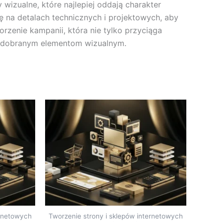
 wizualne, które najlepiej oddają charakter
ę na detalach technicznych i projektowych, aby
rzenie kampanii, która nie tylko przyciąga
ie dobranym elementom wizualnym.
ernetowych
Tworzenie strony i sklepów internetowych