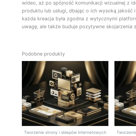
wideo, aż po spójność komunikacji wizualnej z ide
produktu lub usługi, dbając o ich wysoką jakość
każda kreacja była zgodna z wytycznymi platform
uwagę, ale także buduje pozytywne skojarzenia
Podobne produkty
Tworzenie strony i sklepów internetowych
Tworzenie