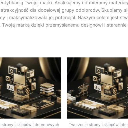
ntyfikacją Twojej marki. Analizujemy i dobieramy materiały
 i atrakcyjność dla docelowej grupy odbiorców. Skupiamy si
y i maksymalizowała jej potencjał. Naszym celem jest stwo
 z Twoją marką dzięki przemyślanemu designowi i starann
 strony i sklepów internetowych
Tworzenie strony i sklepów int