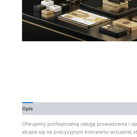
Opis
Opinie (0)
Oferujemy profesjonalną usługę prowadzenia i o
skupia się na precyzyjnym kreowaniu wizualnej 