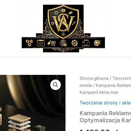
ilość
Strona główna
/
Tworzenie
Kampania
media
/ Kampania Reklam
Reklamowa
Kampanii Meta Ads
Facebook
–
Tworzenie strony i skl
Prowadzenie
Kampania Reklamo
i
Optymalizacja
Optymalizacja Ka
Kampanii
Meta