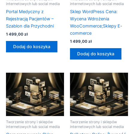
internetowych lub social media
internetowych lub social media
Portal Medyczny z
Sklep WordPress Cena:
Rejestracją Pacjentów –
Wycena Wdrożenia
Szablon dla Przychodni
WooCommerce;Sklepy E-
commerce
1 499,00
zł
1 499,00
zł
Dodaj do koszyka
Dodaj do koszyka
Tworzenie strony i sklepów
Tworzenie strony i sklepów
internetowych lub social media
internetowych lub social media