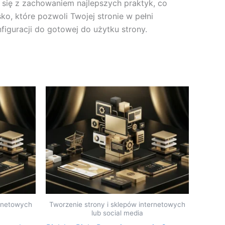
 się z zachowaniem najlepszych praktyk, co
o, które pozwoli Twojej stronie w pełni
iguracji do gotowej do użytku strony.
ernetowych
Tworzenie strony i sklepów internetowych
lub social media