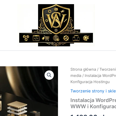
ilość
Strona główna
/
Tworzenie
Instalacja
media
/ Instalacja WordP
WordPress
Konfiguracja Hostingu
na
Home.pl
Tworzenie strony i skl
–
Instalacja WordPr
Wdrożenie
Strony
WWW i Konfigurac
WWW
i