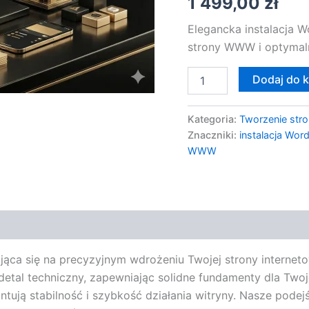
1 499,00
zł
Konfiguracja
Hostingu
Elegancka instalacja 
strony WWW i optymalna
Dodaj do 
Kategoria:
Tworzenie stro
Znaczniki:
instalacja Wor
WWW
jąca się na precyzyjnym wdrożeniu Twojej strony interneto
 detal techniczny, zapewniając solidne fundamenty dla Two
ują stabilność i szybkość działania witryny. Nasze podejś