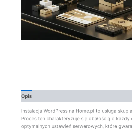
Opis
Opinie (0)
Instalacja WordPress na Home.pl to usługa skupia
Proces ten charakteryzuje się dbałością o każdy
optymalnych ustawień serwerowych, które gwarant