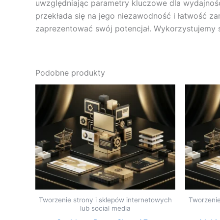
uwzględniając parametry kluczowe dla wydajnośc
przekłada się na jego niezawodność i łatwość za
zaprezentować swój potencjał. Wykorzystujemy s
Podobne produkty
Tworzenie strony i sklepów internetowych
Tworzenie
lub social media