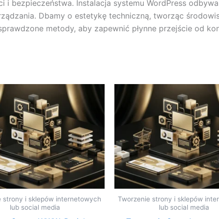
i i bezpieczeństwa. Instalacja systemu WordPress odbywa
rządzania. Dbamy o estetykę techniczną, tworząc środowisk
prawdzone metody, aby zapewnić płynne przejście od konf
 strony i sklepów internetowych
Tworzenie strony i sklepów int
lub social media
lub social media