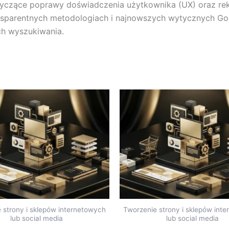
tyczące poprawy doświadczenia użytkownika (UX) oraz rek
ansparentnych metodologiach i najnowszych wytycznych Go
ch wyszukiwania.
 strony i sklepów internetowych
Tworzenie strony i sklepów int
lub social media
lub social media