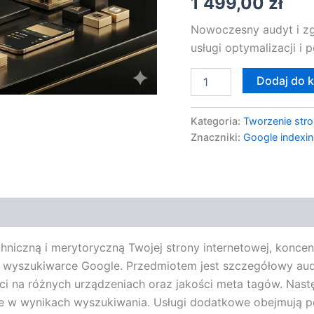
1 499,00
zł
Dodatkowe
i
Nowoczesny audyt i zg
Audyty
usługi optymalizacji i
Dodaj do 
Kategoria:
Tworzenie stro
Znaczniki:
Google indexi
niczną i merytoryczną Twojej strony internetowej, koncentru
 wyszukiwarce Google. Przedmiotem jest szczegółowy aud
i na różnych urządzeniach oraz jakości meta tagów. Nast
ie w wynikach wyszukiwania. Usługi dodatkowe obejmują pog