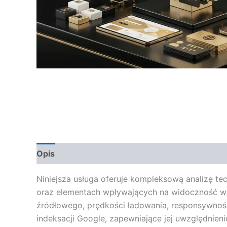
Opis
Opinie (0)
Niniejsza usługa oferuje kompleksową analizę tech
oraz elementach wpływających na widoczność w
źródłowego, prędkości ładowania, responsywnośc
indeksacji Google, zapewniające jej uwzględnien