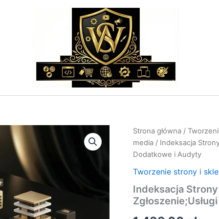
ilość
Strona główna
/
Tworzenie
Indeksacja
media
/ Indeksacja Stron
Strony
Dodatkowe i Audyty
WWW
w
Tworzenie strony i skl
Google
Indeksacja Stron
-
Audyt
Zgłoszenie;Usług
i
Zgłoszenie;Usługi