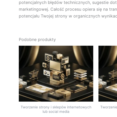
potencjalnych błędów technicznych, sugestie do
marketingowej. Całość procesu opiera się na tr
potencjału Twojej strony w organicznych wynika
Podobne produkty
Tworzenie strony i sklepów internetowych
Tworzenie
lub social media