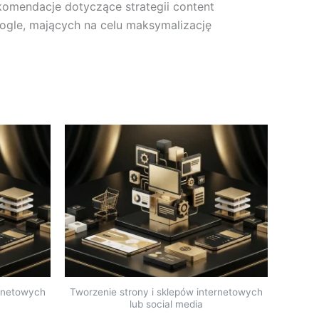
omendacje dotyczące strategii content
ogle, mających na celu maksymalizację
ernetowych
Tworzenie strony i sklepów internetowych
lub social media