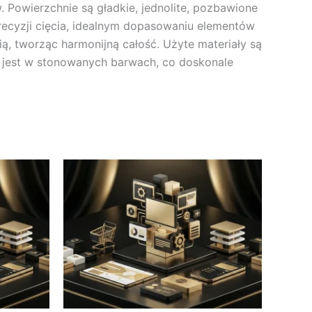
owierzchnie są gładkie, jednolite, pozbawione
recyzji cięcia, idealnym dopasowaniu elementów
ą, tworząc harmonijną całość. Użyte materiały są
a jest w stonowanych barwach, co doskonale