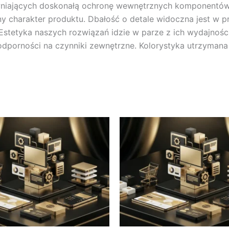
niających doskonałą ochronę wewnętrznych komponentów. P
y charakter produktu. Dbałość o detale widoczna jest w p
Estetyka naszych rozwiązań idzie w parze z ich wydajności
 odporności na czynniki zewnętrzne. Kolorystyka utrzyman