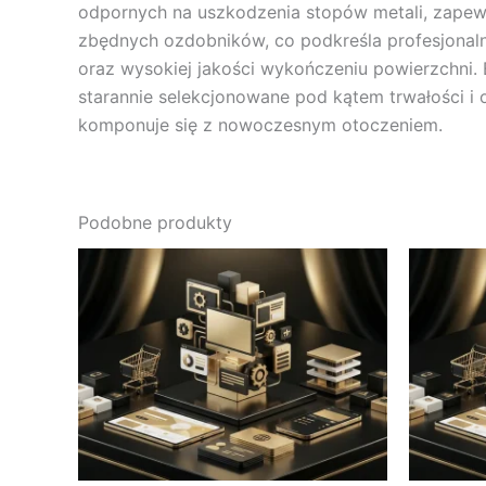
odpornych na uszkodzenia stopów metali, zapew
zbędnych ozdobników, co podkreśla profesjonaln
oraz wysokiej jakości wykończeniu powierzchni. 
starannie selekcjonowane pod kątem trwałości i
komponuje się z nowoczesnym otoczeniem.
Podobne produkty