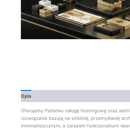
Opis
Opinie (0)
Oferujemy Państwu usługę hostingową oraz admi
rozwiązania bazują na solidnej, przemyślanej arc
minimalistycznym, a zarazem funkcjonalnym desi