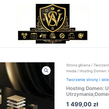
ilość
Strona główna
/
Tworzenie
Hosting
media
/ Hosting Domen: U
Domen:
Usługa
Tworzenie strony i skl
Administracji
Hosting Domen: Us
i
Utrzymania;Domen
Utrzymania;Domeny
i
1 499,00
zł
Hosting