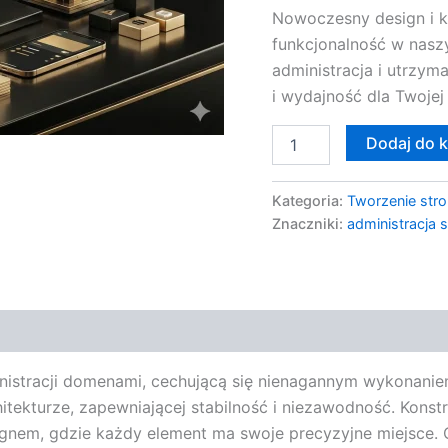
Nowoczesny design i 
funkcjonalność w nasz
administracja i utrzy
i wydajność dla Twojej
Dodaj do 
Kategoria:
Tworzenie stro
Znaczniki:
administracja
nistracji domenami, cechującą się nienagannym wykonanie
hitekturze, zapewniającej stabilność i niezawodność. Kons
gnem, gdzie każdy element ma swoje precyzyjne miejsce.