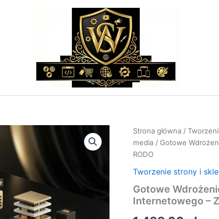
ilość
Strona główna
/
Tworzenie
Gotowe
media
/ Gotowe Wdrożen
Wdrożenie
RODO
WooCommerce
Sklepu
Tworzenie strony i skl
Internetowego
Gotowe Wdrożen
–
Zgodne
Internetowego – 
z
RODO