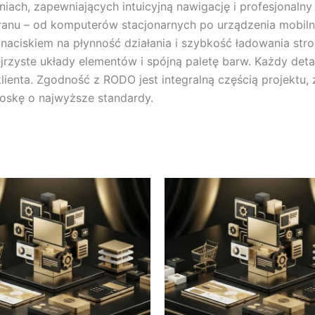
iniach, zapewniających intuicyjną nawigację i profesjonal
nu – od komputerów stacjonarnych po urządzenia mobiln
naciskiem na płynność działania i szybkość ładowania stro
jrzyste układy elementów i spójną paletę barw. Każdy det
 klienta. Zgodność z RODO jest integralną częścią projekt
roskę o najwyższe standardy.