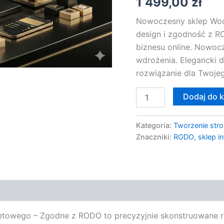
1 499,00
zł
Nowoczesny sklep Woo
design i zgodność z R
biznesu online. Nowo
wdrożenia. Elegancki d
rozwiązanie dla Twojeg
Dodaj do 
Kategoria:
Tworzenie stro
Znaczniki:
RODO
,
sklep i
owego – Zgodne z RODO to precyzyjnie skonstruowane roz