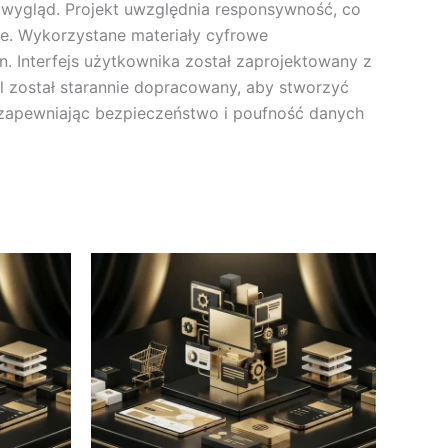
ny wygląd. Projekt uwzględnia responsywność, co
e. Wykorzystane materiały cyfrowe
n. Interfejs użytkownika został zaprojektowany z
al został starannie dopracowany, aby stworzyć
u, zapewniając bezpieczeństwo i poufność danych