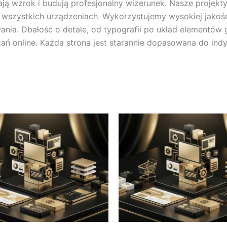
ją wzrok i budują profesjonalny wizerunek. Nasze projekty
wszystkich urządzeniach. Wykorzystujemy wysokiej jakośc
nia. Dbałość o detale, od typografii po układ elementów 
zań online. Każda strona jest starannie dopasowana do ind