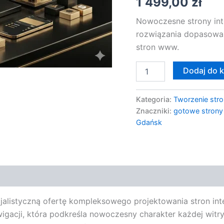
1 499,00
zł
Specjalistyczna
Nowoczesne strony int
rozwiązania dopasowan
stron www.
Dodaj do 
Kategoria:
Tworzenie stro
Znaczniki:
gotowe strony
Gdańsk
alistyczną ofertę kompleksowego projektowania stron int
nawigacji, która podkreśla nowoczesny charakter każdej wit