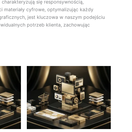
 charakteryzują się responsywnością,
i materiały cyfrowe, optymalizując każdy
graficznych, jest kluczowa w naszym podejściu
ywidualnych potrzeb klienta, zachowując