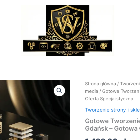
ilość
Strona główna
/
Tworzenie
Gotowe
media
/ Gotowe Tworzeni
Tworzenie
Oferta Specjalistyczna
Stron
Gdańsk;Tworzenie
Tworzenie strony i skl
Stron
Gotowe Tworzenie
Gdańsk
–
Gdańsk – Gotowa 
Gotowa
Oferta