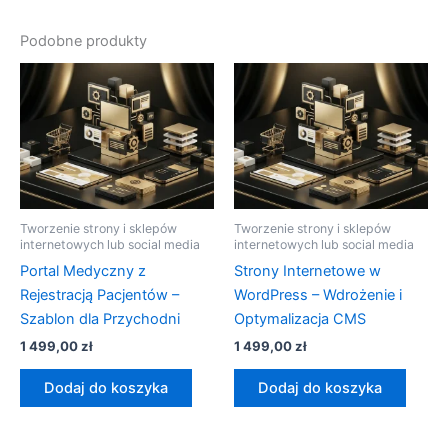
Podobne produkty
Tworzenie strony i sklepów
Tworzenie strony i sklepów
internetowych lub social media
internetowych lub social media
Portal Medyczny z
Strony Internetowe w
Rejestracją Pacjentów –
WordPress – Wdrożenie i
Szablon dla Przychodni
Optymalizacja CMS
1 499,00
zł
1 499,00
zł
Dodaj do koszyka
Dodaj do koszyka