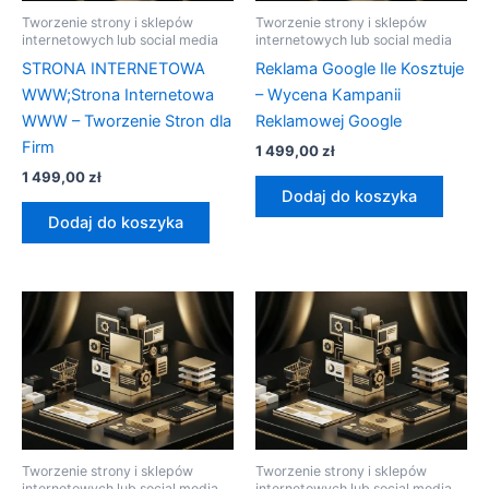
Tworzenie strony i sklepów
Tworzenie strony i sklepów
internetowych lub social media
internetowych lub social media
STRONA INTERNETOWA
Reklama Google Ile Kosztuje
WWW;Strona Internetowa
– Wycena Kampanii
WWW – Tworzenie Stron dla
Reklamowej Google
Firm
1 499,00
zł
1 499,00
zł
Dodaj do koszyka
Dodaj do koszyka
Tworzenie strony i sklepów
Tworzenie strony i sklepów
internetowych lub social media
internetowych lub social media