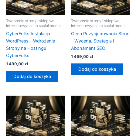
Tworzenie strony i sklepów
Tworzenie strony i sklepów
internetowych lub social media
internetowych lub social media
CyberFolks Instalacja
Cena Pozycjonowania Stron
WordPress – Wdrożenie
– Wycena, Strategia i
Strony na Hostingu
Abonament SEO
CyberFolks
1 499,00
zł
1 499,00
zł
Dodaj do koszyka
Dodaj do koszyka