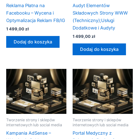
Reklama Płatna na
Audyt Elementów
Facebooku – Wycena i
Składowych Strony WWW
Optymalizacja Reklam FB/IG
(Techniczny);Usługi
Dodatkowe i Audyty
1 499,00
zł
1 499,00
zł
Dodaj do koszyka
Dodaj do koszyka
Tworzenie strony i sklepów
Tworzenie strony i sklepów
internetowych lub social media
internetowych lub social media
Kampania AdSense –
Portal Medyczny z