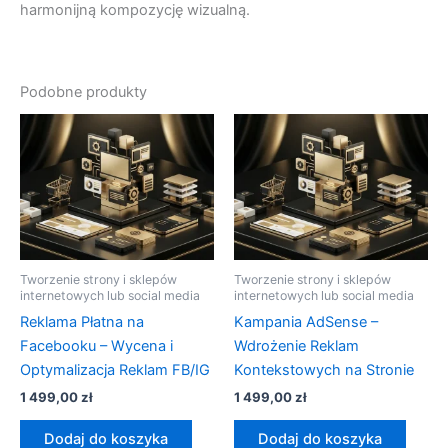
harmonijną kompozycję wizualną.
Podobne produkty
Tworzenie strony i sklepów
Tworzenie strony i sklepów
internetowych lub social media
internetowych lub social media
Reklama Płatna na
Kampania AdSense –
Facebooku – Wycena i
Wdrożenie Reklam
Optymalizacja Reklam FB/IG
Kontekstowych na Stronie
1 499,00
zł
1 499,00
zł
Dodaj do koszyka
Dodaj do koszyka