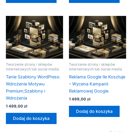
Tworzenie strony i sklepów
Tworzenie strony i sklepów
internetowych lub social media
internetowych lub social media
Tanie Szablony WordPress:
Reklama Google Ile Kosztuje
Wdrożenie Motywu
– Wycena Kampanii
Premium;Szablony i
Reklamowej Google
Wdrożenia
1 499,00
zł
1 499,00
zł
Dodaj do koszyka
Dodaj do koszyka