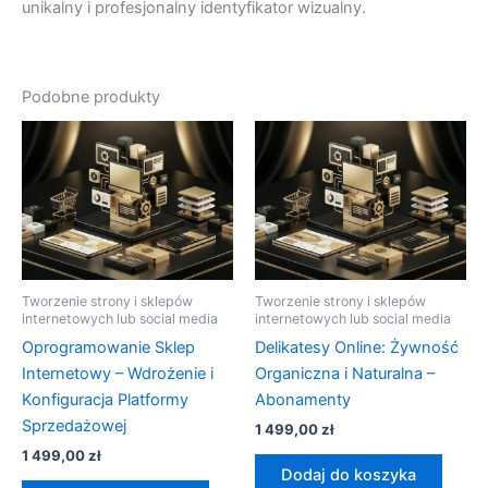
unikalny i profesjonalny identyfikator wizualny.
Podobne produkty
Tworzenie strony i sklepów
Tworzenie strony i sklepów
internetowych lub social media
internetowych lub social media
Oprogramowanie Sklep
Delikatesy Online: Żywność
Internetowy – Wdrożenie i
Organiczna i Naturalna –
Konfiguracja Platformy
Abonamenty
Sprzedażowej
1 499,00
zł
1 499,00
zł
Dodaj do koszyka