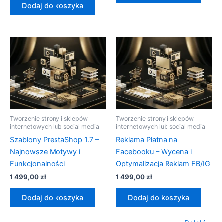
Dodaj do koszyka
Tworzenie strony i sklepów
Tworzenie strony i sklepów
internetowych lub social media
internetowych lub social media
Szablony PrestaShop 1.7 –
Reklama Płatna na
Najnowsze Motywy i
Facebooku – Wycena i
Funkcjonalności
Optymalizacja Reklam FB/IG
1 499,00
zł
1 499,00
zł
Dodaj do koszyka
Dodaj do koszyka