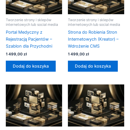
Tworzenie strony i sklepów
Tworzenie strony i sklepów
internetowych lub social media
internetowych lub social media
Portal Medyczny z
Strona do Robienia Stron
Rejestracją Pacjentów –
Internetowych (Kreator) –
Szablon dla Przychodni
Wdrożenie CMS
1 499,00
zł
1 499,00
zł
Dodaj do koszyka
Dodaj do koszyka