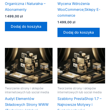
Organiczna i Naturalna –
Wycena Wdrożenia
Abonamenty
WooCommerce;Sklepy E-
commerce
1 499,00
zł
1 499,00
zł
Dodaj do koszyka
Dodaj do koszyka
Tworzenie strony i sklepów
Tworzenie strony i sklepów
internetowych lub social media
internetowych lub social media
Audyt Elementów
Szablony PrestaShop 1.7 –
Składowych Strony WWW
Najnowsze Motywy i