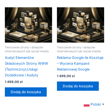
Tworzenie strony i sklepów
Tworzenie strony i sklepów
internetowych lub social media
internetowych lub social media
Audyt Elementów
Reklama Google Ile Kosztuje
Składowych Strony WWW
– Wycena Kampanii
(Techniczny);Usługi
Reklamowej Google
Dodatkowe i Audyty
1 499,00
zł
1 499,00
zł
Dodaj do koszyka
Dodaj do koszyka
Polski
▼