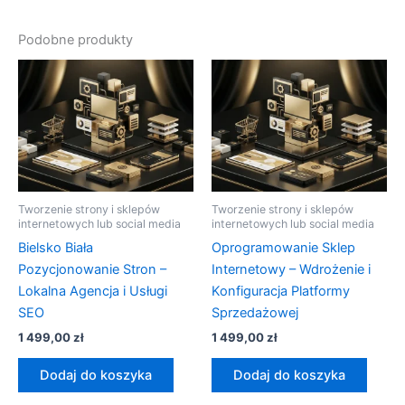
Podobne produkty
Tworzenie strony i sklepów
Tworzenie strony i sklepów
internetowych lub social media
internetowych lub social media
Bielsko Biała
Oprogramowanie Sklep
Pozycjonowanie Stron –
Internetowy – Wdrożenie i
Lokalna Agencja i Usługi
Konfiguracja Platformy
SEO
Sprzedażowej
1 499,00
zł
1 499,00
zł
Dodaj do koszyka
Dodaj do koszyka