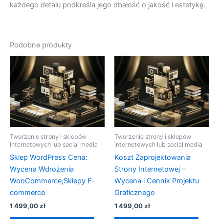
każdego detalu podkreśla jego dbałość o jakość i estetykę.
Podobne produkty
Tworzenie strony i sklepów
Tworzenie strony i sklepów
internetowych lub social media
internetowych lub social media
Sklep WordPress Cena:
Koszt Zaprojektowania
Wycena Wdrożenia
Strony Internetowej –
WooCommerce;Sklepy E-
Wycena i Cennik Projektu
commerce
Graficznego
1 499,00
zł
1 499,00
zł