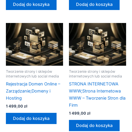
Dodaj do koszyka
Dodaj do koszyka
Tworzenie strony i sklepów
Tworzenie strony i sklepów
internetowych lub social media
internetowych lub social media
Rejestracja Domen Online –
STRONA INTERNETOWA
Zarządzanie;Domeny i
WWW;Strona Internetowa
Hosting
WWW – Tworzenie Stron dla
Firm
1 499,00
zł
1 499,00
zł
Dodaj do koszyka
Dodaj do koszyka