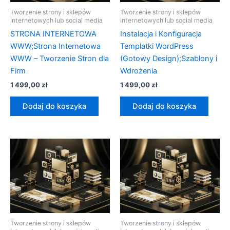
Tworzenie strony i sklepów
Tworzenie strony i sklepów
internetowych lub social media
internetowych lub social media
STRONA INTERNETOWA
Instalacja i Konfiguracja
WWW;Strona Internetowa
Templatki WordPress
WWW – Tworzenie Stron dla
(Gotowy Design);Szablony i
Firm
Wdrożenia
1 499,00
zł
1 499,00
zł
Dodaj do koszyka
Dodaj do koszyka
Tworzenie strony i sklepów
Tworzenie strony i sklepów