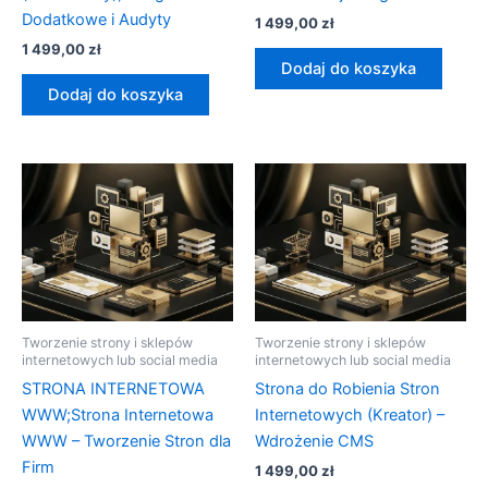
Dodatkowe i Audyty
1 499,00
zł
1 499,00
zł
Dodaj do koszyka
Dodaj do koszyka
Tworzenie strony i sklepów
Tworzenie strony i sklepów
internetowych lub social media
internetowych lub social media
STRONA INTERNETOWA
Strona do Robienia Stron
WWW;Strona Internetowa
Internetowych (Kreator) –
WWW – Tworzenie Stron dla
Wdrożenie CMS
Firm
1 499,00
zł