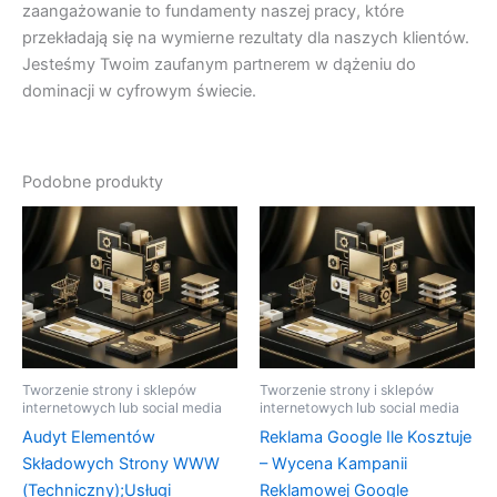
zaangażowanie to fundamenty naszej pracy, które
przekładają się na wymierne rezultaty dla naszych klientów.
Jesteśmy Twoim zaufanym partnerem w dążeniu do
dominacji w cyfrowym świecie.
Podobne produkty
Tworzenie strony i sklepów
Tworzenie strony i sklepów
internetowych lub social media
internetowych lub social media
Audyt Elementów
Reklama Google Ile Kosztuje
Składowych Strony WWW
– Wycena Kampanii
(Techniczny);Usługi
Reklamowej Google