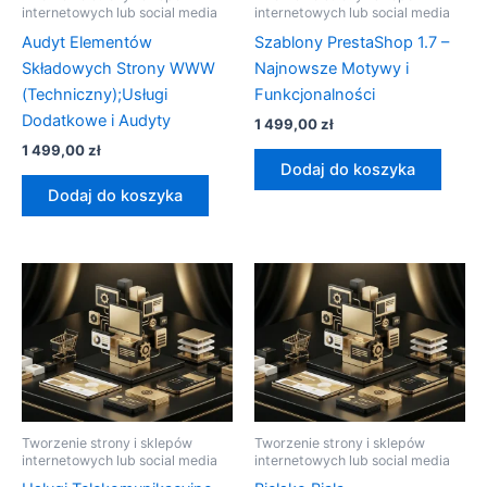
internetowych lub social media
internetowych lub social media
Audyt Elementów
Szablony PrestaShop 1.7 –
Składowych Strony WWW
Najnowsze Motywy i
(Techniczny);Usługi
Funkcjonalności
Dodatkowe i Audyty
1 499,00
zł
1 499,00
zł
Dodaj do koszyka
Dodaj do koszyka
Tworzenie strony i sklepów
Tworzenie strony i sklepów
internetowych lub social media
internetowych lub social media