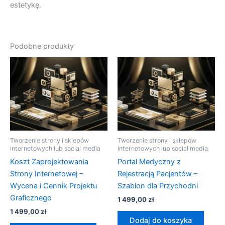
estetykę.
Podobne produkty
Tworzenie strony i sklepów
Tworzenie strony i sklepów
internetowych lub social media
internetowych lub social media
Koszt Zaprojektowania
Portal Medyczny z
Strony Internetowej –
Rejestracją Pacjentów –
Wycena i Cennik Projektu
Szablon dla Przychodni
Graficznego
1 499,00
zł
1 499,00
zł
Dodaj do koszyka