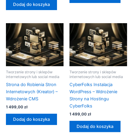
Dodaj do koszyka
Tworzenie strony i sklepów
Tworzenie strony i sklepów
internetowych lub social media
internetowych lub social media
Strona do Robienia Stron
CyberFolks Instalacja
Internetowych (Kreator) –
WordPress – Wdrożenie
Wdrożenie CMS
Strony na Hostingu
CyberFolks
1 499,00
zł
1 499,00
zł
Dodaj do koszyka
Dodaj do koszyka