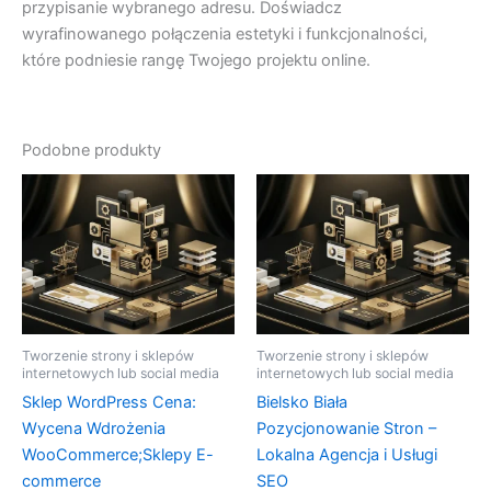
przypisanie wybranego adresu. Doświadcz
wyrafinowanego połączenia estetyki i funkcjonalności,
które podniesie rangę Twojego projektu online.
Podobne produkty
Tworzenie strony i sklepów
Tworzenie strony i sklepów
internetowych lub social media
internetowych lub social media
Sklep WordPress Cena:
Bielsko Biała
Wycena Wdrożenia
Pozycjonowanie Stron –
WooCommerce;Sklepy E-
Lokalna Agencja i Usługi
commerce
SEO