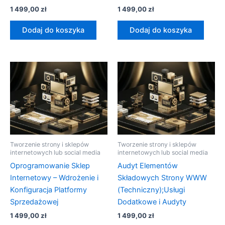
1 499,00
zł
1 499,00
zł
Dodaj do koszyka
Dodaj do koszyka
Tworzenie strony i sklepów
Tworzenie strony i sklepów
internetowych lub social media
internetowych lub social media
Oprogramowanie Sklep
Audyt Elementów
Internetowy – Wdrożenie i
Składowych Strony WWW
Konfiguracja Platformy
(Techniczny);Usługi
Sprzedażowej
Dodatkowe i Audyty
1 499,00
zł
1 499,00
zł