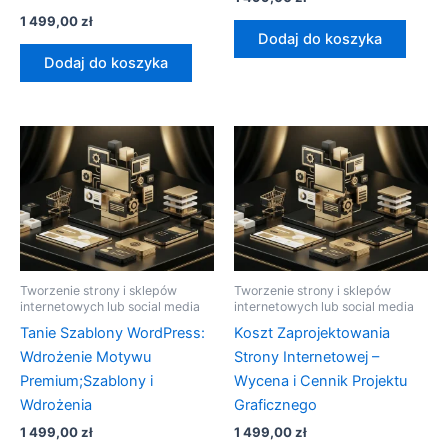
1 499,00
zł
Dodaj do koszyka
Dodaj do koszyka
Tworzenie strony i sklepów
Tworzenie strony i sklepów
internetowych lub social media
internetowych lub social media
Tanie Szablony WordPress:
Koszt Zaprojektowania
Wdrożenie Motywu
Strony Internetowej –
Premium;Szablony i
Wycena i Cennik Projektu
Wdrożenia
Graficznego
1 499,00
zł
1 499,00
zł