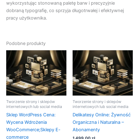
wykorzystując stonowaną paletę barw i precyzyjnie
dobraną typografię, co sprzyja długotrwałej i efektywnej
pracy użytkownika.
Podobne produkty
Tworzenie strony i sklepów
Tworzenie strony i sklepów
internetowych lub social media
internetowych lub social media
Sklep WordPress Cena:
Delikatesy Online: Żywność
Wycena Wdrożenia
Organiczna i Naturalna –
WooCommerce;Sklepy E-
Abonamenty
commerce
1 499,00
zł