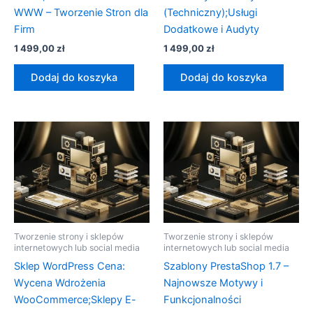
WWW – Tworzenie Stron dla
(Techniczny);Usługi
Firm
Dodatkowe i Audyty
1 499,00
zł
1 499,00
zł
Dodaj do koszyka
Dodaj do koszyka
Tworzenie strony i sklepów
Tworzenie strony i sklepów
internetowych lub social media
internetowych lub social media
Sklep WordPress Cena:
Szablony PrestaShop 1.7 –
Wycena Wdrożenia
Najnowsze Motywy i
WooCommerce;Sklepy E-
Funkcjonalności