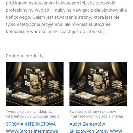
pod kątem estetycznym i użyteczności, aby zapewnić
profesjonalny wygląd i intuicyjną nawigację dla użytkownika
końcowego. Celem jest stworzenie strony, która jest nie
tylko estetycznie przyjemna, ale również skutecznie
komunikuje wartość marki i zachęca do interakcji.
Podobne produkty
Tworzenie strony i sklepów
Tworzenie strony i sklepów
internetowych lub social media
internetowych lub social media
STRONA INTERNETOWA
Audyt Elementów
WWW;Strona Internetowa
Składowych Strony WWW