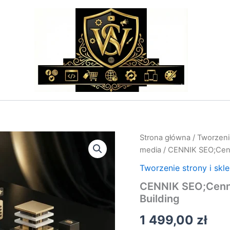
ilość
Strona główna
/
Tworzenie
CENNIK
media
/ CENNIK SEO;Cenni
SEO;Cennik
Usług
Tworzenie strony i skl
SEO
CENNIK SEO;Cennik
–
Building
Optymalizacja
i
1 499,00
zł
Link
Building