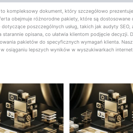
ng to kompleksowy dokument, który szczegółowo prezentuje
erta obejmuje różnorodne pakiety, które są dostosowane d
e dotyczące poszczególnych usług, takich jak audyty SEO, 
ała starannie opisana, co ułatwia klientom podjęcie decyzj
owania pakietów do specyficznych wymagań klienta. Naszy
 w osiąganiu lepszych wyników w wyszukiwarkach interne