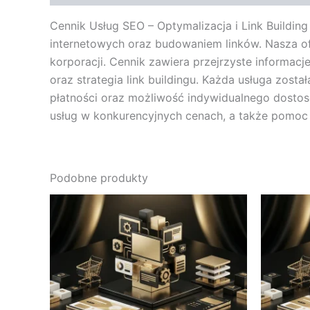
Cennik Usług SEO – Optymalizacja i Link Buildi
internetowych oraz budowaniem linków. Nasza of
korporacji. Cennik zawiera przejrzyste informacj
oraz strategia link buildingu. Każda usługa zost
płatności oraz możliwość indywidualnego dostos
usług w konkurencyjnych cenach, a także pomoc
Podobne produkty