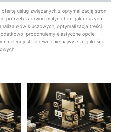
 ofertę usług związanych z optymalizacją stron
o potrzeb zarówno małych firm, jak i dużych
analiza słów kluczowych, optymalizacja treści
i. Dodatkowo, proponujemy elastyczne opcje
m celem jest zapewnienie najwyższej jakości
towych.