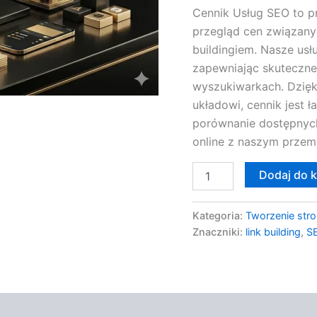
Cennik Usług SEO to pr
przegląd cen związanyc
buildingiem. Nasze usł
zapewniając skuteczne
wyszukiwarkach. Dzięk
układowi, cennik jest 
porównanie dostępnych
online z naszym przem
Dodaj do 
Kategoria:
Tworzenie stro
Znaczniki:
link building
,
SE