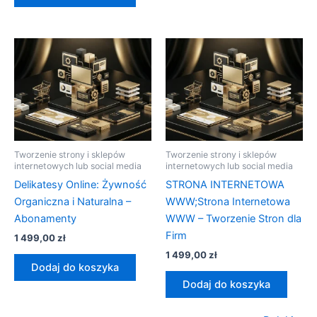
Tworzenie strony i sklepów
Tworzenie strony i sklepów
internetowych lub social media
internetowych lub social media
Delikatesy Online: Żywność
STRONA INTERNETOWA
Organiczna i Naturalna –
WWW;Strona Internetowa
Abonamenty
WWW – Tworzenie Stron dla
Firm
1 499,00
zł
1 499,00
zł
Dodaj do koszyka
Dodaj do koszyka