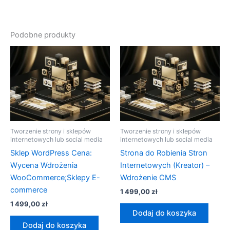
Podobne produkty
Tworzenie strony i sklepów
Tworzenie strony i sklepów
internetowych lub social media
internetowych lub social media
Sklep WordPress Cena:
Strona do Robienia Stron
Wycena Wdrożenia
Internetowych (Kreator) –
WooCommerce;Sklepy E-
Wdrożenie CMS
commerce
1 499,00
zł
1 499,00
zł
Dodaj do koszyka
Dodaj do koszyka