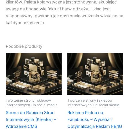
klientów. Paleta kolorystyczna jest stonowana, skupiając
uwagę na bogactwie faktur i barw odzieży. Układ jest
responsywny, gwarantując doskonałe wrażenia wizualne na
każdym urządzeniu.
Podobne produkty
Tworzenie strony i sklepów
Tworzenie strony i sklepów
internetowych lub social media
internetowych lub social media
Strona do Robienia Stron
Reklama Płatna na
Internetowych (Kreator) –
Facebooku – Wycena i
Wdrożenie CMS
Optymalizacja Reklam FB/IG