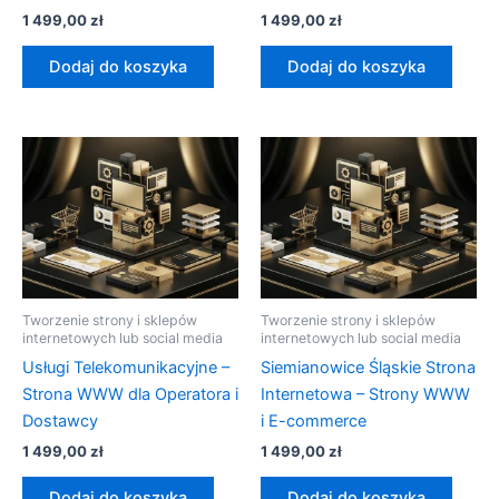
1 499,00
zł
1 499,00
zł
Dodaj do koszyka
Dodaj do koszyka
Tworzenie strony i sklepów
Tworzenie strony i sklepów
internetowych lub social media
internetowych lub social media
Usługi Telekomunikacyjne –
Siemianowice Śląskie Strona
Strona WWW dla Operatora i
Internetowa – Strony WWW
Dostawcy
i E-commerce
1 499,00
zł
1 499,00
zł
Dodaj do koszyka
Dodaj do koszyka