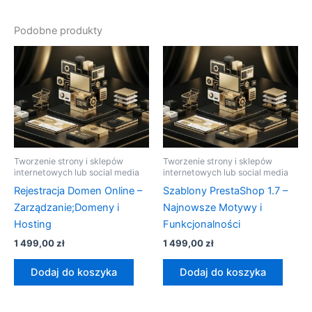
Podobne produkty
Tworzenie strony i sklepów
Tworzenie strony i sklepów
internetowych lub social media
internetowych lub social media
Rejestracja Domen Online –
Szablony PrestaShop 1.7 –
Zarządzanie;Domeny i
Najnowsze Motywy i
Hosting
Funkcjonalności
1 499,00
zł
1 499,00
zł
Dodaj do koszyka
Dodaj do koszyka