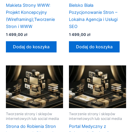
Makieta Strony WWW:
Bielsko Biała
Projekt Koncepcyjny
Pozycjonowanie Stron –
(Wireframing);Tworzenie
Lokalna Agencja i Usługi
Stron i WWW
SEO
1 499,00
zł
1 499,00
zł
Dodaj do koszyka
Dodaj do koszyka
Tworzenie strony i sklepów
Tworzenie strony i sklepów
internetowych lub social media
internetowych lub social media
Strona do Robienia Stron
Portal Medyczny z