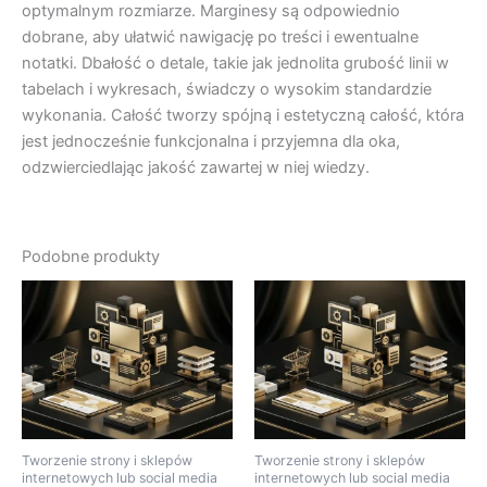
optymalnym rozmiarze. Marginesy są odpowiednio
dobrane, aby ułatwić nawigację po treści i ewentualne
notatki. Dbałość o detale, takie jak jednolita grubość linii w
tabelach i wykresach, świadczy o wysokim standardzie
wykonania. Całość tworzy spójną i estetyczną całość, która
jest jednocześnie funkcjonalna i przyjemna dla oka,
odzwierciedlając jakość zawartej w niej wiedzy.
Podobne produkty
Tworzenie strony i sklepów
Tworzenie strony i sklepów
internetowych lub social media
internetowych lub social media